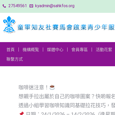
27549561
kyadmin@sahkfos.org
首頁
機構概覧
媒體中心
會員專區
活動花
首頁
機構概覧
媒體中心
會員專區
活動花絮
網站連結
聯繫方式
聯繫方式
咖啡迷注意！
想親手拉出屬於自己的咖啡圖案？快啲報
透過小組學習咖啡知識同基礎拉花技巧，發掘你對
日期：24/1/2026 – 14/2/2026（逢