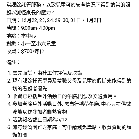
常課餘託管服務，以致兒童可於安全情況下得到適當的照
顧以減輕家長的壓力。
日期：12月22, 23, 24, 29, 30, 31日，1月2日
時間：9:00am-4:00pm
地點：本中心
對象：小一至小六兒童
收費：$700/每位
備註：
需先面試，由社工作評估及取錄
現有課餘托管學員及雙職父母及兒童於假期未能得到適
切的看顧者優先
收費已包括戶外活動日的午膳,門票及交通費用。
參加者除戶外活動日外, 需自行攜帶午膳, 中心只提供微
波爐以便參加者翻熱食物
活動報名截止日期為5/12
如有經濟困難之家庭，可申請減免津貼，收費資助的種
類如圖