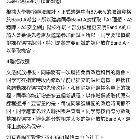
3.課程選擇組別 (Banding)
根據大學聯招辦法統計，正式遴選中有87.46%的取錄資格
於Band A派出。所以建議同學Band A應採取「A1理想、A2
穩陣、A3安全網」階梯布局。部分課程更表明Band A的申
請人會獲優先考慮及邀請參加面試。所以，同學要謹慎編
排課程選擇組別，特別是將需要面試的課程放在Band A，
以爭取機會。
4.聯招改選
文憑試放榜後，同學將有一次聯招免費改選科目的機會。
同學可在指定時段內修改早前已提交的課程選擇，包括任
意調動課程選擇的先後次序，和刪除課程選擇名單上的課
程。同學亦能新增最多五個新課程，以作增選或取代原有
課程選擇。要留意的是，每位同學獲編配的改選時間都不
同，同學應事先登入聯招帳戶查看。同學應按實際分數調
整課程選擇，避免將分數相差太多的課程放於Band A，選
擇上應較為保守。
如有查詢可致電2754 9561聯絡本中心社工。