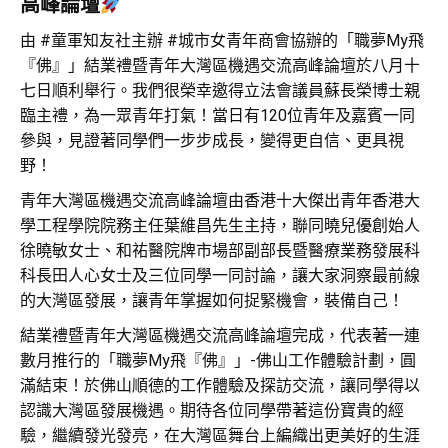
高峰論壇
由 #童軍知友社主辦 #城市女青年商會協辦的「職夢My飛
『佛』」結業禮暨青年大灣區機遇交流高峰論壇於八月十
七日順利舉行。我們很榮幸邀得立法會議員蘇長榮博士親
臨主禮，為一眾青年打氣！當日有120位青年及嘉賓一同
參與，見證著同學們一步步成長，變得更自信、更具視
野！
青年大灣區機遇交流高峰論壇由香港十大傑出青年香港大
學工程學院院務主任葉維昌先生主持，聯同曉兒優創始人
徐曉敏女士、和祐醫院牌市場部副部長暨醫療業務發展科
科長田人心女士及三位同學一同討論，讓大家洞察最前線
的大灣區發展，讓青年掌握如何捉緊機會，裝備自己！
結業禮暨青年大灣區機遇交流高峰論壇完成，代表著一連
數月推行的「職夢My飛『佛』」-佛山工作體驗計劃，圓
滿結束！於佛山順德的工作體驗及探訪交流，讓同學得以
認識大灣區發展機遇。期待各位同學帶著這份寶貴的經
驗，繼續發光發亮，在大灣區舞台上編織出更美好的生涯