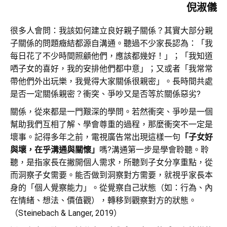
倪淑儀
很多人會問：我該如何建立良好親子關係？其實大部分親
子關係的問題癥結都源自溝通。聽過不少家長認為：「我
每日花了不少時間照顧他們，應該都幾好！」；「我知道
哂子女的喜好，我的安排他們都中意」；又或者「我常常
帶他們外出玩樂，我覺得大家關係很親密」。長時間共處
是否一定關係親密？衝突、爭吵又是否等於關係惡劣?
關係，從來都是一門艱深的學問。若然衝突、爭吵是一個
幫助我們互相了解、學會尊重的過程，那麼衝突不一定是
壞事。記得多年之前，電視廣告常出現這樣一句
「子女好
與壞，在乎
溝通
與關懷」
嗎?溝通第一步是學會聆聽。聆
聽，是指家長在撇開個人需求，所聽到子女分享重點，從
而洞察子女需要。能否做到洞察對方需要，就視乎家長本
身的「個人覺察能力」。從覺察自己狀態（如：行為、內
在情緒、想法、價值觀），轉移到觀察對方的狀態。
（Steinebach & Langer, 2019）