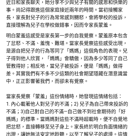
近日和家長聊天，她分享不少與兒子有關的感恩和快樂的
事。尚記得跟進這個家庭接近兩年的時間。當初接觸家
長，家長對兒子的行為常常感到嬲怒，會將學校的投訴，
直接理解為兒子在學校做錯事，因而令家長蒙羞。
明白蒙羞這感受是家長第一步的自我覺察。蒙羞原本包含
了忿怒、不滿、羞愧、難堪。當家長覺察這些感受出現，
是源自把兒子的行為等同了「媽媽」這個角色的表現。兒
子得到他人欣賞，「媽媽」會驕傲，因為多少等同了自己
管教得好；相反地，當兒子被投訴，便是「媽媽」做得
差。其實我們有不多不少這類的社會期望隱藏在潛意識當
中，正正影響著我們，而卻未有覺察。
當家長覺察「蒙羞」這份情緒時，她發現這情緒包括：
1. 內心載著他人對兒子的不滿；2) 兒子為自己帶來投訴的
不滿；3)自己對自己的不滿—自己做不到社會期待的「好
媽媽」的標準。當媽媽對這些不滿時超載時，便不自覺地
把忿怒，直接轉移至兒子身上。家長終於明白負面情緒的
出現，讓她無法安定地聆聽，以至了解兒子的處境。這情