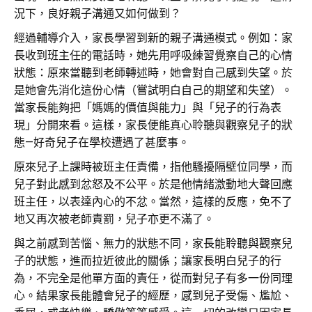
況下，良好親子溝通又如何做到？
經過輔導介入，家長學習到新的親子溝通模式。例如：家
長收到班主任的電話時，她先用呼吸練習覺察自己的心情
狀態：原來當聽到老師轉述時，她會對自己感到失望。於
是她會先消化這份心情（嘗試明白自己的期望和失望）。
當家長能夠把「媽媽的價值與能力」與「兒子的行為表
現」分開來看。這樣，家長便能真心聆聽與觀察兒子的狀
態—好奇兒子在學校遭遇了甚麼事。
原來兒子上課時被班主任責備，指他騷擾隔壁位同學，而
兒子對此感到忿怒及不公平。於是他情緒激動地大聲回應
班主任，以表達內心的不忿。當然，這樣的反應，免不了
地又再次被老師責罰，兒子亦更不滿了。
與之前感到苦惱、無力的狀態不同，家長能聆聽與觀察兒
子的狀態，進而拉近彼此的關係；讓家長明白兒子的行
為，不完全是他單方面的責任，從而對兒子有多一份同理
心。結果家長能體會兒子的經歷，感到兒子受傷、尷尬、